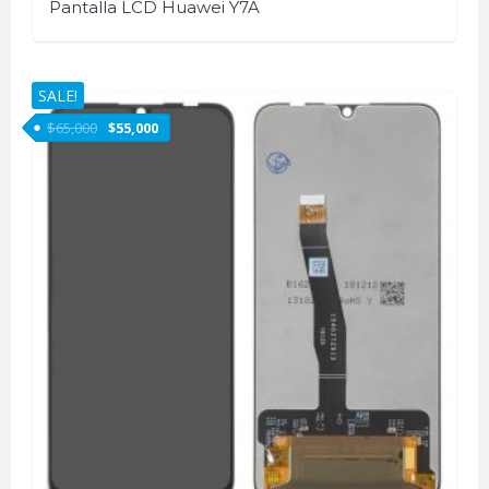
Pantalla LCD Huawei Y7A
SALE!
$
65,000
$
55,000