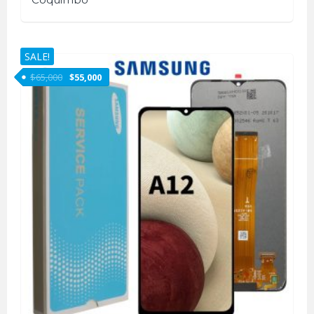
SALE!
$
65,000
$
55,000