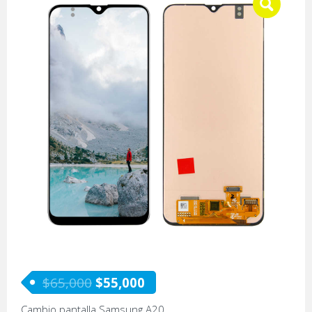
$
65,000
$
55,000
Cambio pantalla Samsung A20