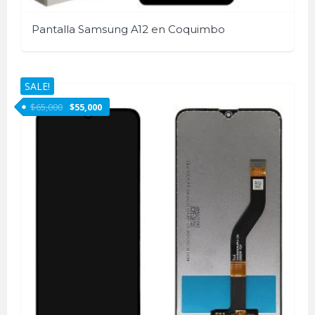
Pantalla Samsung A12 en Coquimbo
SALE!
$
65,000
$
55,000