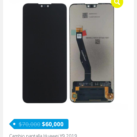
$
70,000
$
60,000
Cambio pantalla Huawei Y9 2019