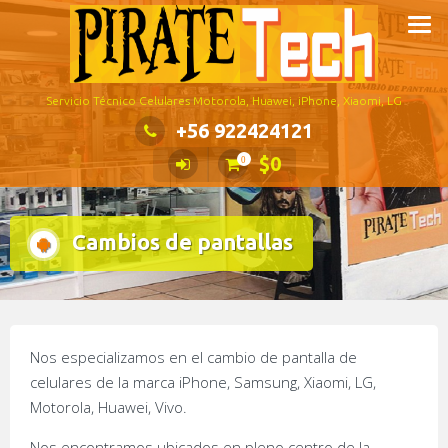
Saltar
al
contenido
Servicio Técnico Celulares Motorola, Huawei, iPhone, Xiaomi, LG
+56 922424121
$
0
0
Cambios de pantallas
Nos especializamos en el cambio de pantalla de
celulares de la marca iPhone, Samsung, Xiaomi, LG,
Motorola, Huawei, Vivo.
Nos encontramos ubicados en pleno centro de la